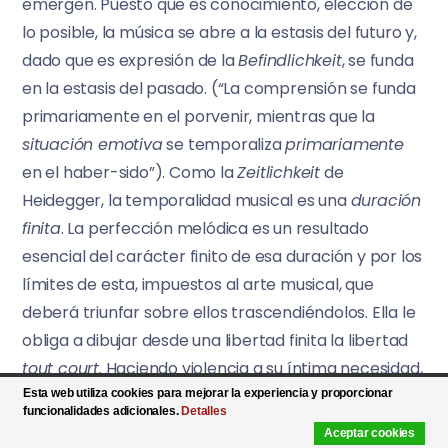
emergen. Puesto que es conocimiento, elección de
lo posible, la música se abre a la estasis del futuro y,
dado que es expresión de la
Befindlichkeit
, se funda
en la estasis del pasado. (“La comprensión se funda
primariamente en el porvenir, mientras que la
situación emotiva
se temporaliza
primariamente
en el haber-sido”). Como la
Zeitlichkeit
de
Heidegger, la temporalidad musical es una
duración
finita
. La perfección melódica es un resultado
esencial del carácter finito de esa duración y por los
límites de esta, impuestos al arte musical, que
deberá triunfar sobre ellos trascendiéndolos. Ella le
obliga a dibujar desde una libertad finita la libertad
tout court.
Haciendo violencia a su íntima necesidad,
al fujo que es su ley, la música se atreve, en el interior
Esta web utiliza cookies para mejorar la experiencia y proporcionar
funcionalidades adicionales.
Detalles
del movimiento mismo, a crear un universo sonoro,
Aceptar cookies