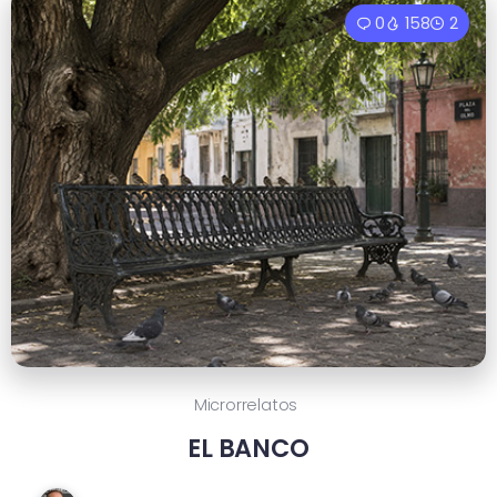
0
158
2
Microrrelatos
EL BANCO