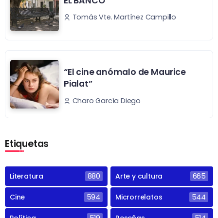
EL BANCO
Tomás Vte. Martínez Campillo
“El cine anómalo de Maurice
Pialat”
Charo García Diego
Etiquetas
Literatura
880
Arte y cultura
665
Cine
594
Microrrelatos
544
Política
519
Reseñas
514