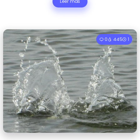
Leer más
0
445
1