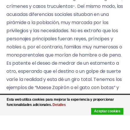
crímenes y casos truculentos-. Del mismo modo, las
acusadas diferencias sociales situaban en una
pirámide a la población, muy marcada por los
privilegios y las necesidades. No es extraño que los
personajes principales fueran reyes, príncipes y
nobles o, por el contrario, familias muy numerosas o
monoparentales que morían de hambre o de pena.
Es patente el deseo de medrar de un estamento a
otro, esperando que el destino o un golpe de suerte
varíe la realidad y esta dé un giro total. Tenemos los
ejemplos de “Maese Zapirón o el gato con botas” y
de “Meñiquín” –“Pulgarcito”, para la mayoría de
Esta web utiliza cookies para mejorar la experiencia y proporcionar
nosotros-, que consiguen aparcar la miseria para
funcionalidades adicionales.
Detalles
siempre, gracias a su astucia y constancia.
Aceptar cookies
Tampoco pasa desapercibida la presencia