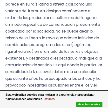
parece en su raíz latina a
littera
, casi como una
variante de literatura, designa comúnmente el
orden de las producciones culturales del lenguaje,
un modo específico de comunicación previamente
codificado por la sociedad. No se puede decir lo
mismo de la línea o la raya, que admite infinidad de
combinaciones, programadas o no (según sea
figurativa o no) en el ámbito de los seres y objetos
existentes, y destinadas al espectáculo más que a la
comunicación de sentido. Es aquí donde la particular
sensibilidad de Klossowski determina una elección
que durante años ha preocupado a los críticos y ha
provocado incesantes discusiones entre ellos y el
escritor-pintor.
Esta web utiliza cookies para mejorar la experiencia y proporcionar
funcionalidades adicionales.
Detalles
«A través del dibujo», dirá, «me confío a la mudez de
Aceptar cookies