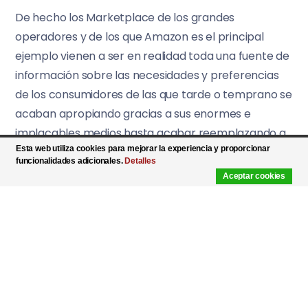
De hecho los Marketplace de los grandes
operadores y de los que Amazon es el principal
ejemplo vienen a ser en realidad toda una fuente de
información sobre las necesidades y preferencias
de los consumidores de las que tarde o temprano se
acaban apropiando gracias a sus enormes e
implacables medios hasta acabar reemplazando a
Esta web utiliza cookies para mejorar la experiencia y proporcionar
sus presuntos competidores.
funcionalidades adicionales.
Detalles
Aceptar cookies
Si bien es un hecho que el comercio online va a
acabar suplantando en su mayor parte al comercio
tradicional, no es menos cierto que tampoco se
procura desde las instituciones de la Unión Europea
una fiscalización debida para esos gigantescos
oligopolios transnacionales.