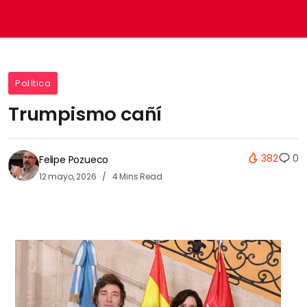
Política
Trumpismo cañí
382
0
Felipe Pozueco
12 mayo, 2026
4 Mins Read