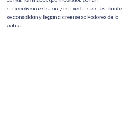
demás iluminados que irradiados por un
nacionalismo extremo y una verborrea desafiante
se consolidan y llegan a creerse salvadores de la
patria.
La libertina presidenta madrileña responde a ese
perfil y, precisamente por ello, goza del respaldo de
un sistema pervertido que la sostiene mientras le
sea útil a sus intereses en cuanto a beneficios
fiscales, desregulación, privatización de los recursos,
etcétera. Y la promociona de tal modo a través de
sus poderosos recursos mediáticos hasta lograr
seducir a una multitud que aprecia en sus continuas
bravatas y desplantes una manera de reivindicar su
desapego.
Poco importa que su cualificación sea mínima -hoy