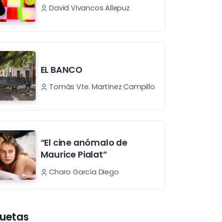
David Vivancos Allepuz
EL BANCO
Tomás Vte. Martínez Campillo
“El cine anómalo de
Maurice Pialat”
Charo García Diego
quetas