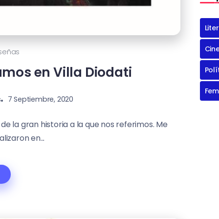
Lite
Cin
señas
mos en Villa Diodati
Polí
Fem
s
7 Septiembre, 2020
de la gran historia a la que nos referimos. Me
alizaron en...