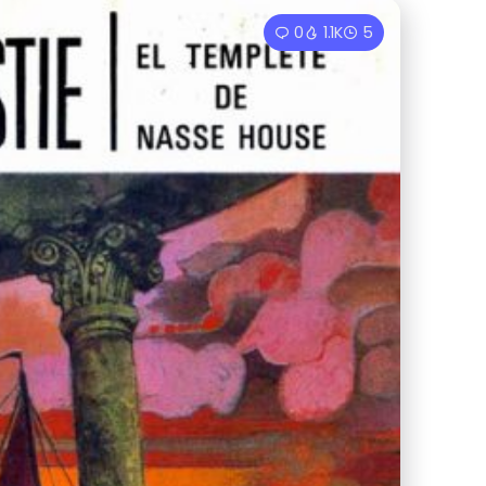
0
1.1K
5