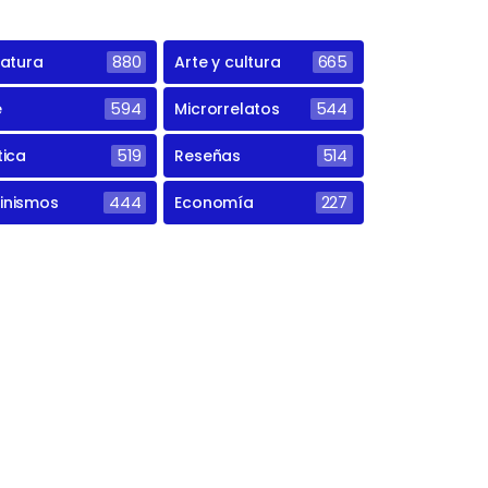
ratura
880
Arte y cultura
665
e
594
Microrrelatos
544
tica
519
Reseñas
514
inismos
444
Economía
227