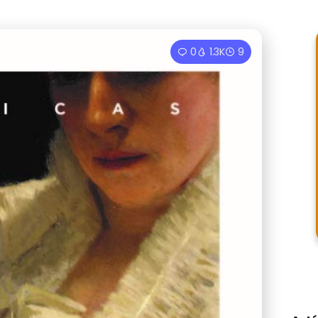
0
1.3K
9