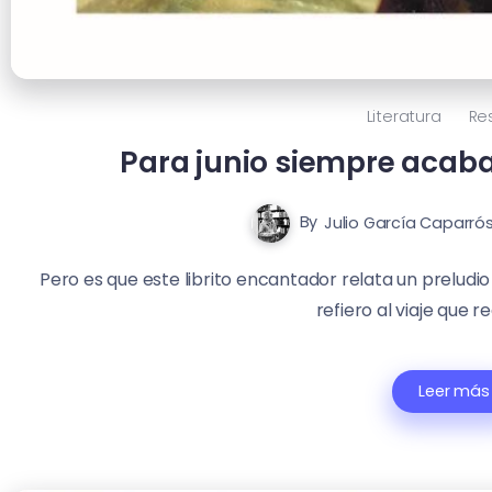
Literatura
Re
Para junio siempre acaba
By
Julio García Caparró
Pero es que este librito encantador relata un preludio 
refiero al viaje que re
Leer más