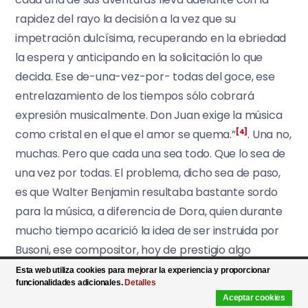
rapidez del rayo la decisión a la vez que su
impetración dulcísima, recuperando en la ebriedad
la espera y anticipando en la solicitación lo que
decida. Ese de-una-vez-por- todas del goce, ese
entrelazamiento de los tiempos sólo cobrará
expresión musicalmente. Don Juan exige la música
como cristal en el que el amor se quema.”
[4]
. Una no,
muchas. Pero que cada una sea todo. Que lo sea de
una vez por todas. El problema, dicho sea de paso,
es que Walter Benjamin resultaba bastante sordo
para la música, a diferencia de Dora, quien durante
mucho tiempo acarició la idea de ser instruida por
Busoni, ese compositor, hoy de prestigio algo
demediado por su clasicismo, que era casi el único al
Esta web utiliza cookies para mejorar la experiencia y proporcionar
funcionalidades adicionales.
Detalles
que soportaba otro sordo notable, Rainer Maria
Aceptar cookies
Rilke, quien sin embargo era capaz de galopar con la