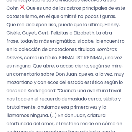
Cohn.
[3]
. Que es uno de los astros principales de este
catasterismo, en el que omitiré no pocas figuras.
Que me disculpen Lisa, puede que la última, Henny,
Gisèle, Guyet, Gert, Felizitas o Elizabeth. La otra
frase, todavía más enigmática, si cabe, la encuentro
en la colección de anotaciones titulada
Sombras
breves
, como un título. EINMAL IST KEINMAL, una vez
es ninguna. Que abre, o acaso cierra, según se mire,
un comentario sobre Don Juan, que es, a la vez, muy
mozartiano y con ecos del estado estético según lo
describe Kierkegaard: “Cuando una aventura trivial
nos toca en el recuerdo demasiado cerca, súbita y
brutalmente, anulamos esa primera vez y la
llamamos ninguna. (…) En don Juan, criatura
afortunada del amor, el misterio reside en cómo en
cada una de sus aventuras lleva adelante con la