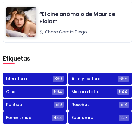
“El cine anómalo de Maurice
Pialat”
Charo García Diego
Etiquetas
Literatura
880
Arte y cultura
665
Cine
594
Microrrelatos
544
Política
519
Reseñas
514
Feminismos
444
Economía
227