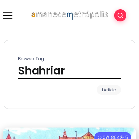
Browse Tag
Shahriar
1 Article
0
864
5