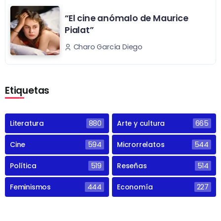
“El cine anómalo de Maurice
Pialat”
Charo García Diego
Etiquetas
Literatura
880
Arte y cultura
665
Cine
594
Microrrelatos
544
Política
519
Reseñas
514
Feminismos
444
Economía
227