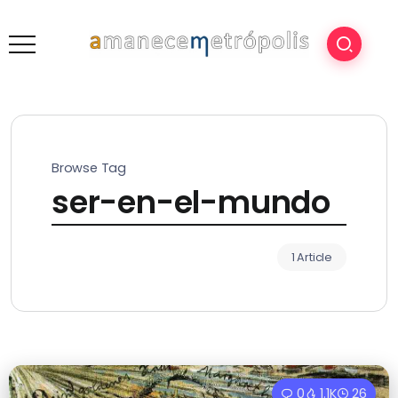
Browse Tag
ser-en-el-mundo
1 Article
0
1.1K
26