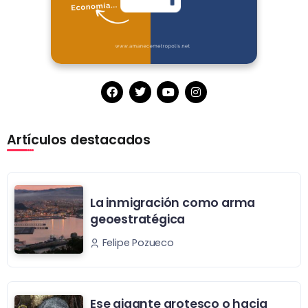
Artículos destacados
La inmigración como arma
geoestratégica
Felipe Pozueco
Ese gigante grotesco o hacia