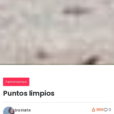
Feminismos
Puntos limpios
866
0
Sra Iriarte