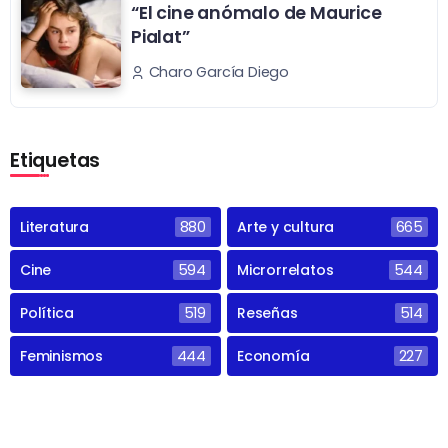
“El cine anómalo de Maurice
Pialat”
Charo García Diego
Etiquetas
Literatura
880
Arte y cultura
665
Cine
594
Microrrelatos
544
Política
519
Reseñas
514
Feminismos
444
Economía
227