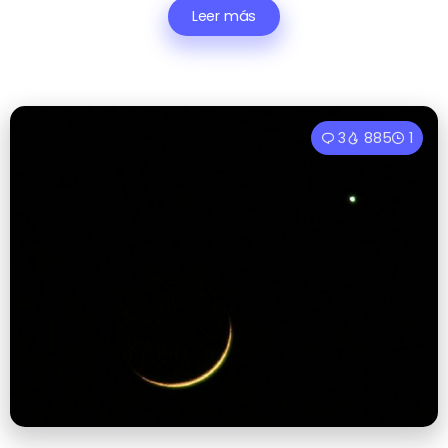
Leer más
3
885
1