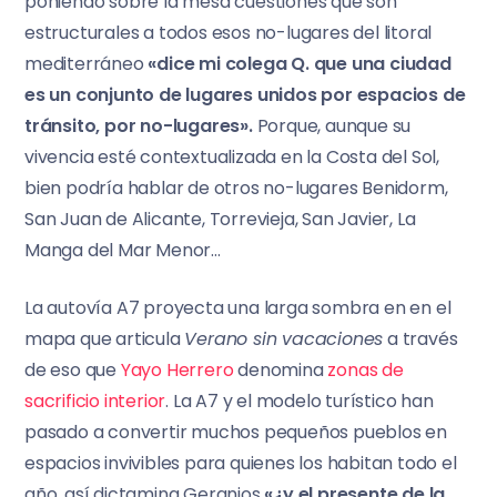
poniendo sobre la mesa cuestiones que son
estructurales a todos esos no-lugares del litoral
mediterráneo
«dice mi colega Q. que una ciudad
es un conjunto de lugares unidos por espacios de
tránsito, por no-lugares».
Porque, aunque su
vivencia esté contextualizada en la Costa del Sol,
bien podría hablar de otros no-lugares Benidorm,
San Juan de Alicante, Torrevieja, San Javier, La
Manga del Mar Menor…
La autovía A7 proyecta una larga sombra en en el
mapa que articula
Verano sin vacaciones
a través
de eso que
Yayo Herrero
denomina
zonas de
sacrificio interior
. La A7 y el modelo turístico han
pasado a convertir muchos pequeños pueblos en
espacios invivibles para quienes los habitan todo el
año, así dictamina Geranios
«¿y el presente de la