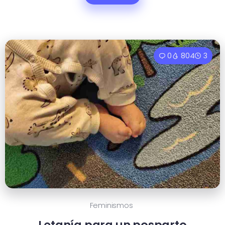
0
804
3
Feminismos
Letanía para un posparto