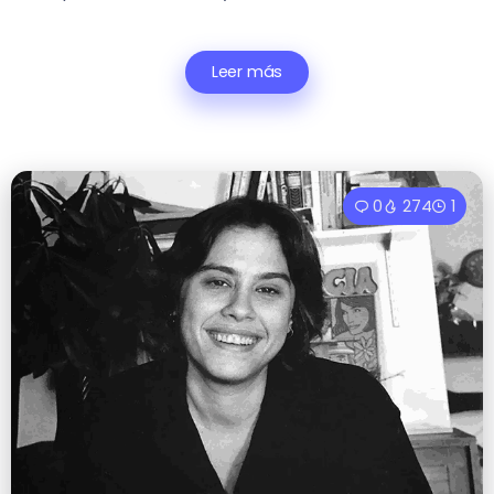
Leer más
0
274
1