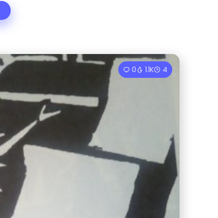
0
1.1K
4