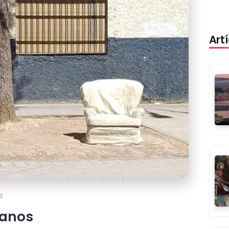
Art
s
manos