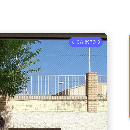
0
897
3