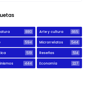
quetas
ratura
880
Arte y cultura
665
e
594
Microrrelatos
544
tica
519
Reseñas
514
inismos
444
Economía
227