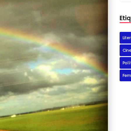
Eti
Lite
Cin
Polí
Fem