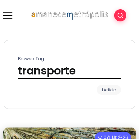
Browse Tag
transporte
1 Article
0
1.1K
26