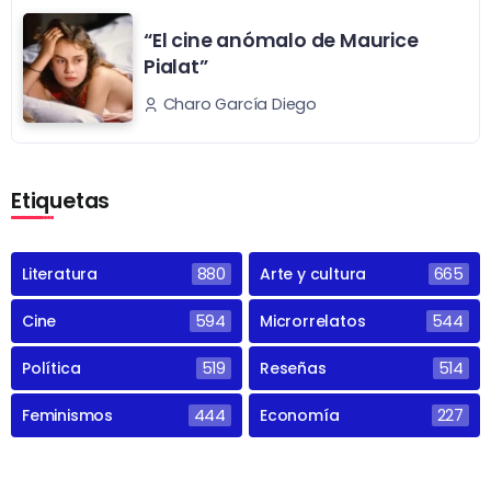
“El cine anómalo de Maurice
Pialat”
Charo García Diego
Etiquetas
Literatura
880
Arte y cultura
665
Cine
594
Microrrelatos
544
Política
519
Reseñas
514
Feminismos
444
Economía
227