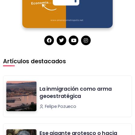
Artículos destacados
La inmigración como arma
geoestratégica
Felipe Pozueco
Ese gigante grotesco o hacia