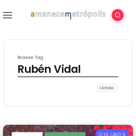
Browse Tag
Rubén Vidal
1 Article
1
1.3K
5