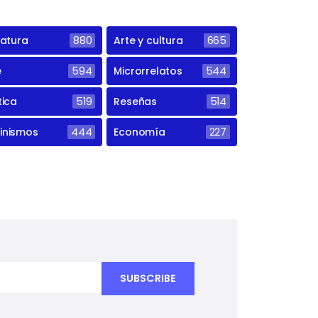
ratura
880
Arte y cultura
665
e
594
Microrrelatos
544
tica
519
Reseñas
514
inismos
444
Economía
227