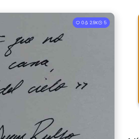
0
2.9K
5