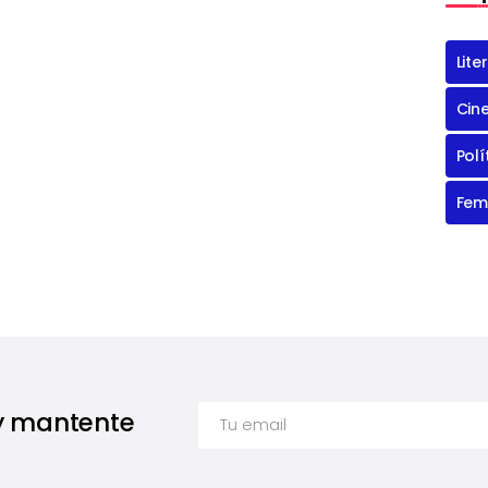
Lite
Cin
Polí
Fem
 y mantente