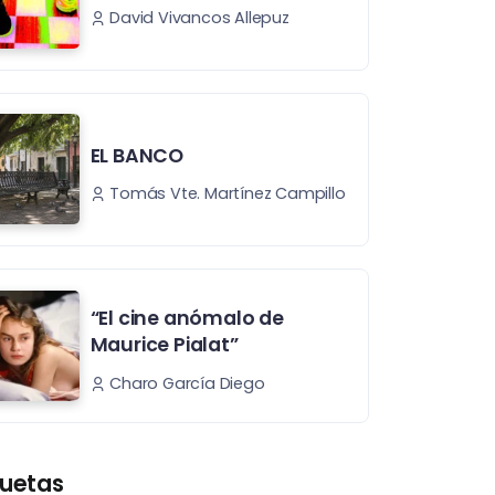
David Vivancos Allepuz
EL BANCO
Tomás Vte. Martínez Campillo
“El cine anómalo de
Maurice Pialat”
Charo García Diego
quetas