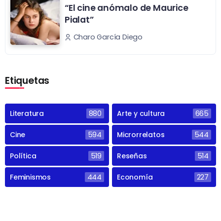
“El cine anómalo de Maurice
Pialat”
Charo García Diego
Etiquetas
Literatura
880
Arte y cultura
665
Cine
594
Microrrelatos
544
Política
519
Reseñas
514
Feminismos
444
Economía
227