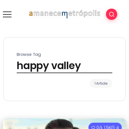
Browse Tag
happy valley
1 Article
0
1.5K
4