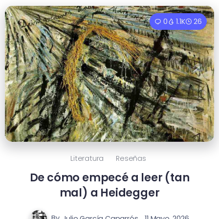
0
1.1K
26
Literatura
Reseñas
De cómo empecé a leer (tan
mal) a Heidegger
By
Julio García Caparrós
11 Mayo, 2026