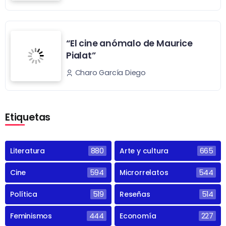
“El cine anómalo de Maurice
Pialat”
Charo García Diego
Etiquetas
Literatura
880
Arte y cultura
665
Cine
594
Microrrelatos
544
Política
519
Reseñas
514
Feminismos
444
Economía
227