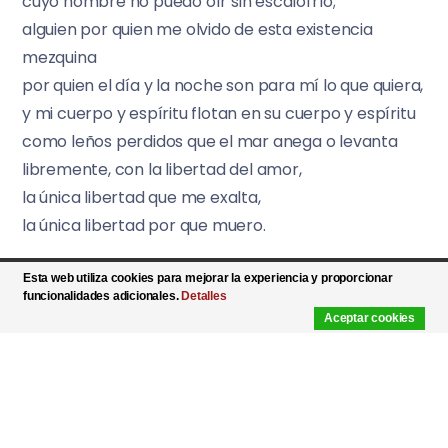
cuyo nombre no puedo oír sin escalofrío;
alguien por quien me olvido de esta existencia
mezquina
por quien el día y la noche son para mí lo que quiera,
y mi cuerpo y espíritu flotan en su cuerpo y espíritu
como leños perdidos que el mar anega o levanta
libremente, con la libertad del amor,
la única libertad que me exalta,
la única libertad por que muero.
Tú justificas mi existencia:
Esta web utiliza cookies para mejorar la experiencia y proporcionar
si no te conozco, no he vivido;
funcionalidades adicionales.
Detalles
Aceptar cookies
si muero sin conocerte, no muero, porque no he
vivido.
Luis Cernuda
Y ahora les dejo con este impresionante poema: