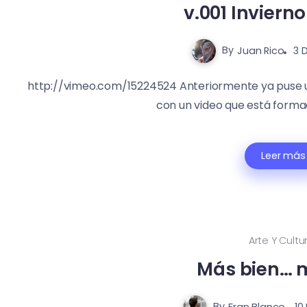
v.001 Inviern
By
Juan Rico
3 
http://vimeo.com/15224524 Anteriormente ya puse un
con un video que está formado
Leer más
Arte Y Cultu
Más bien… 
By
Fran Blanco
10