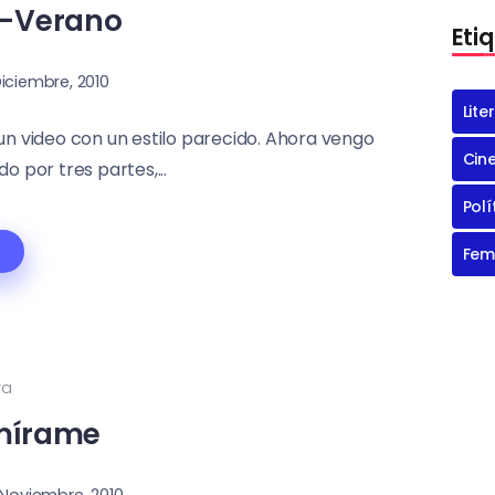
o-Verano
Eti
Diciembre, 2010
Lite
 video con un estilo parecido. Ahora vengo
Cin
 por tres partes,...
Polí
Fem
ra
mírame
 Noviembre, 2010