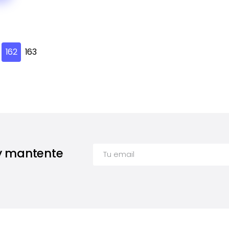
162
163
 y mantente