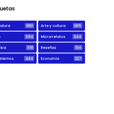
quetas
ratura
880
Arte y cultura
665
e
594
Microrrelatos
544
tica
519
Reseñas
514
inismos
444
Economía
227