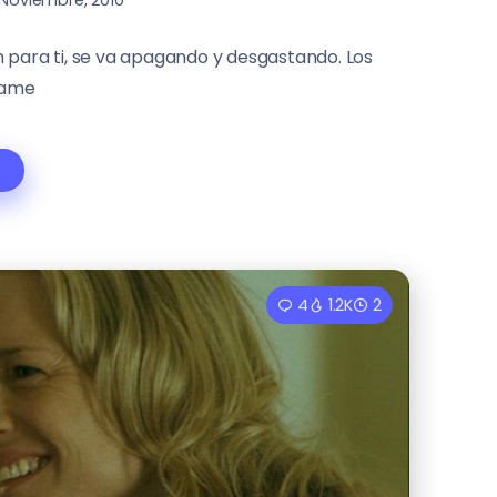
 para ti, se va apagando y desgastando. Los
rame
4
1.2K
2