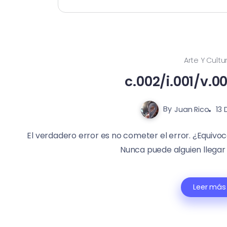
Arte Y Cultu
c.002/i.001/v.0
By
Juan Rico
13 
El verdadero error es no cometer el error. ¿Equiv
Nunca puede alguien llegar 
Leer más