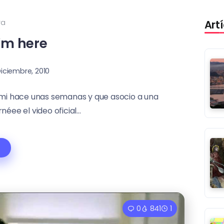
ra
Art
I’m here
Diciembre, 2010
 mi hace unas semanas y que asocio a una
ee el video oficial...
0
841
1