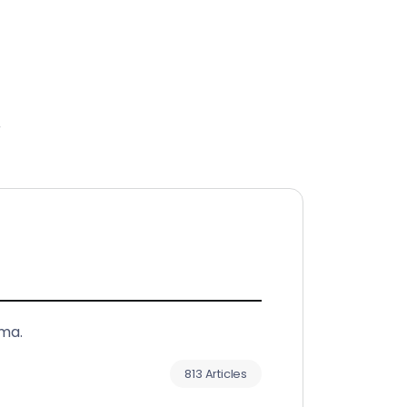
r
sma.
813 Articles