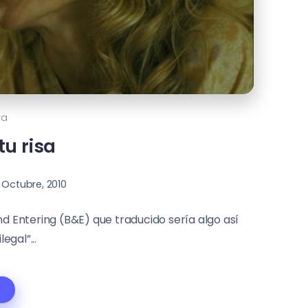
ra
u risa
 Octubre, 2010
nd Entering (B&E) que traducido sería algo así
egal”...