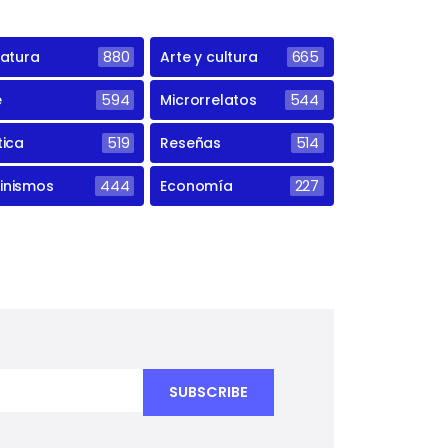
ratura
880
Arte y cultura
665
e
594
Microrrelatos
544
tica
519
Reseñas
514
inismos
444
Economía
227