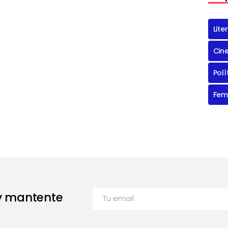
Lite
Cin
Polí
Fem
 y mantente