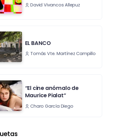
David Vivancos Allepuz
EL BANCO
Tomás Vte. Martínez Campillo
“El cine anómalo de
Maurice Pialat”
Charo García Diego
quetas