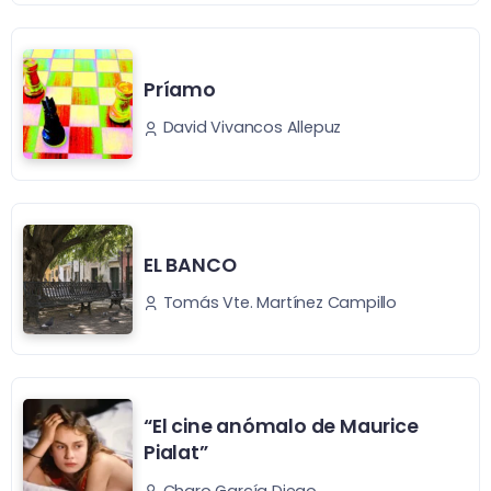
Príamo
David Vivancos Allepuz
EL BANCO
Tomás Vte. Martínez Campillo
“El cine anómalo de Maurice
Pialat”
Charo García Diego