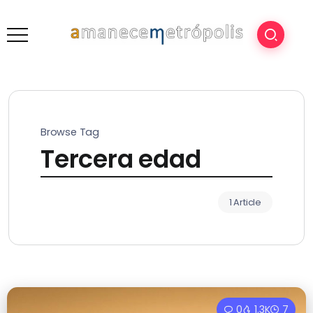
Browse Tag
Tercera edad
1 Article
0
1.3K
7