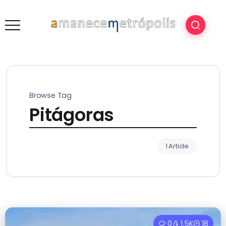
Browse Tag
Pitágoras
1 Article
0
1.5K
18