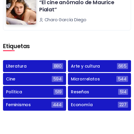
“El cine anómalo de Maurice
Pialat”
Charo García Diego
Etiquetas
Literatura
880
Arte y cultura
665
Cine
594
Microrrelatos
544
Política
519
Reseñas
514
Feminismos
444
Economía
227