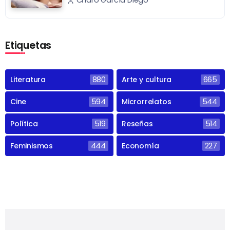
Charo García Diego
Etiquetas
Literatura
880
Arte y cultura
665
Cine
594
Microrrelatos
544
Política
519
Reseñas
514
Feminismos
444
Economía
227