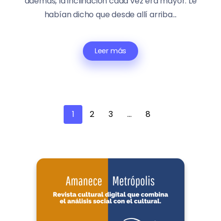
además, la inclinación cada vez era mayor. Le
habían dicho que desde allí arriba...
Leer más
1
2
3
…
8