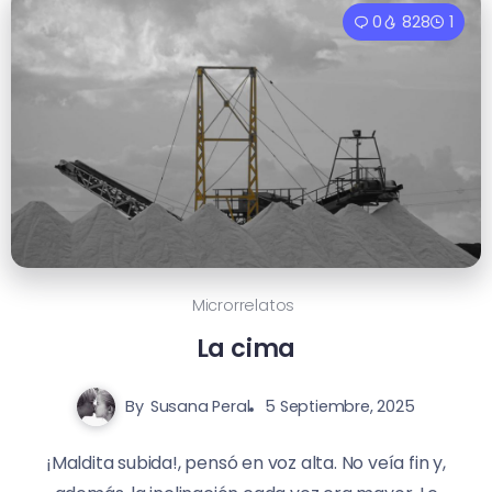
0
828
1
Microrrelatos
La cima
By
Susana Peral
5 Septiembre, 2025
¡Maldita subida!, pensó en voz alta. No veía fin y,