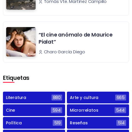
Tomás Vte. Martínez Campillo
“El cine anómalo de Maurice
Pialat”
Charo García Diego
Etiquetas
Literatura
880
Arte y cultura
665
Cine
594
Microrrelatos
544
Política
519
Reseñas
514