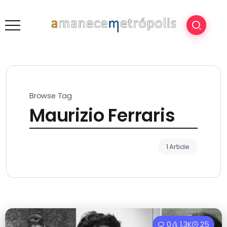
Browse Tag
Maurizio Ferraris
1 Article
0
1.3K
25