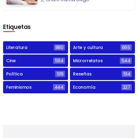
Etiquetas
Literatura
880
Arte y cultura
665
Cine
594
Microrrelatos
544
Política
519
Reseñas
514
Feminismos
444
Economía
227