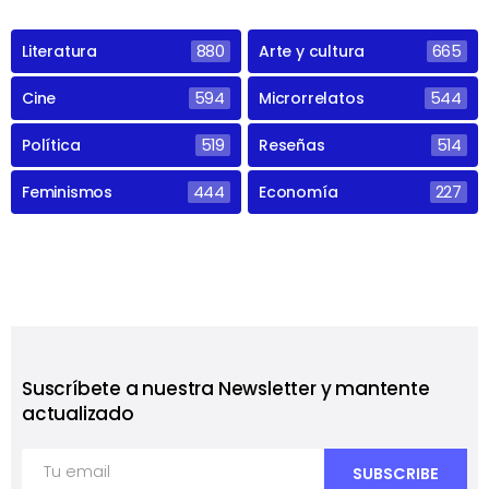
Literatura
880
Arte y cultura
665
Cine
594
Microrrelatos
544
Política
519
Reseñas
514
Feminismos
444
Economía
227
Suscríbete a nuestra Newsletter y mantente
actualizado