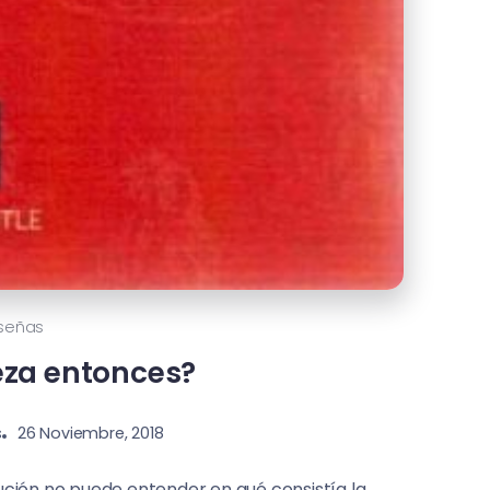
señas
eza entonces?
s
26 Noviembre, 2018
lución no puede entender en qué consistía la