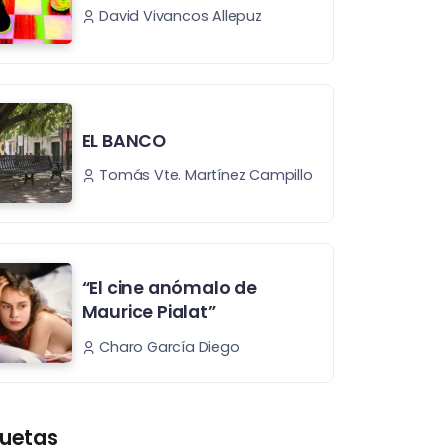
David Vivancos Allepuz
EL BANCO
Tomás Vte. Martínez Campillo
“El cine anómalo de
Maurice Pialat”
Charo García Diego
quetas