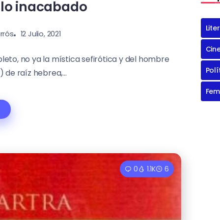
 lo inacabado
Lite
rrós
12 Julio, 2021
Cin
eto, no ya la mística sefirótica y del hombre
Polí
de raíz hebrea,...
Fem
0
1.1K
6