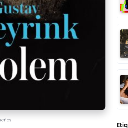
señas
Eti