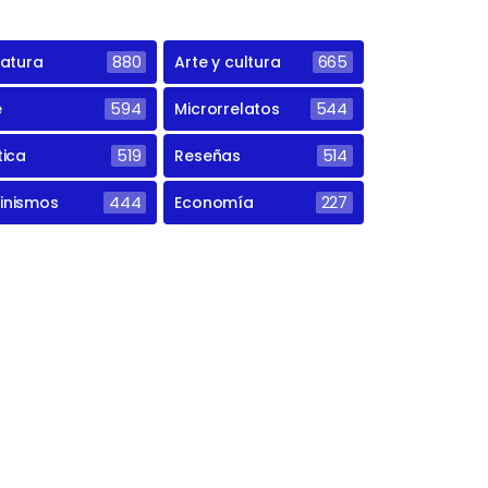
ratura
880
Arte y cultura
665
e
594
Microrrelatos
544
tica
519
Reseñas
514
inismos
444
Economía
227