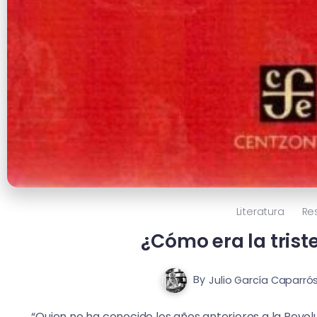
Literatura
Re
¿Cómo era la trist
By
Julio García Caparró
“Quien no ha conocido los años anteriores a la Revo