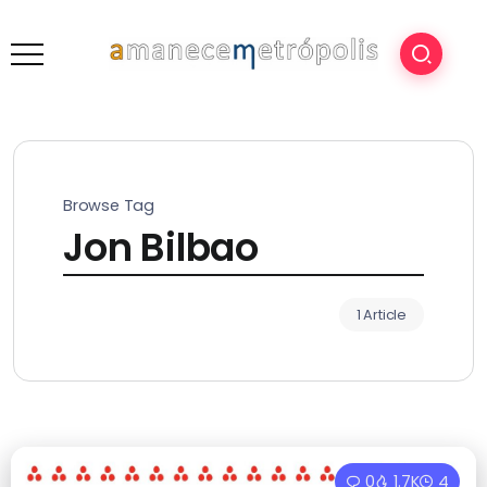
Browse Tag
Jon Bilbao
1 Article
0
1.7K
4