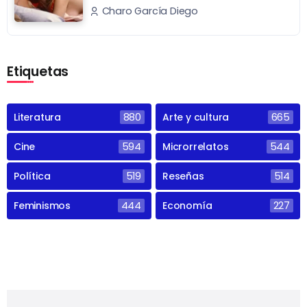
Charo García Diego
Etiquetas
Literatura
880
Arte y cultura
665
Cine
594
Microrrelatos
544
Política
519
Reseñas
514
Feminismos
444
Economía
227