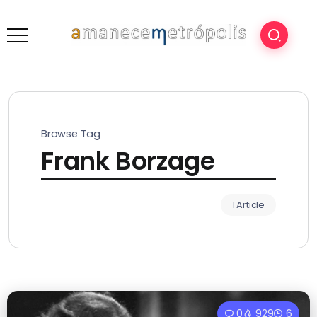
Browse Tag
Frank Borzage
1 Article
0
929
6