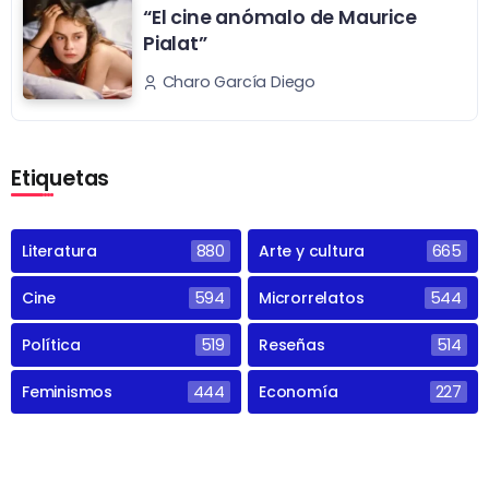
“El cine anómalo de Maurice
Pialat”
Charo García Diego
Etiquetas
Literatura
880
Arte y cultura
665
Cine
594
Microrrelatos
544
Política
519
Reseñas
514
Feminismos
444
Economía
227