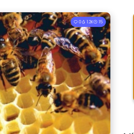
0
1.2K
15