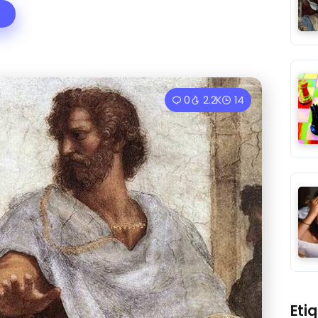
0
2.2K
14
Eti