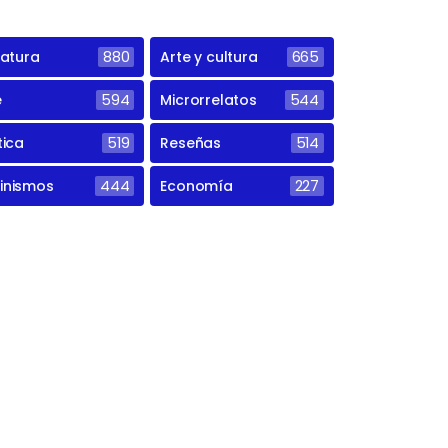
ratura
880
Arte y cultura
665
e
594
Microrrelatos
544
tica
519
Reseñas
514
inismos
444
Economía
227