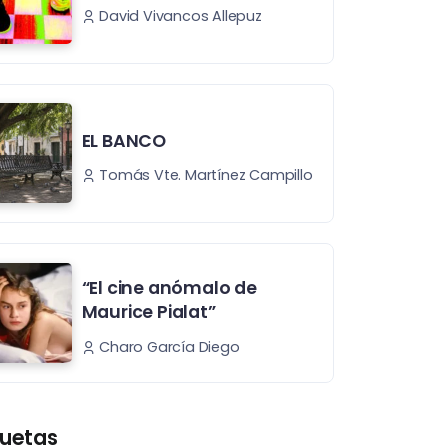
David Vivancos Allepuz
EL BANCO
Tomás Vte. Martínez Campillo
“El cine anómalo de
Maurice Pialat”
Charo García Diego
quetas