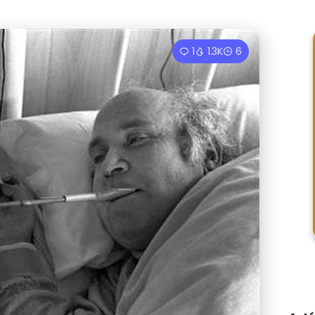
1
1.3K
6