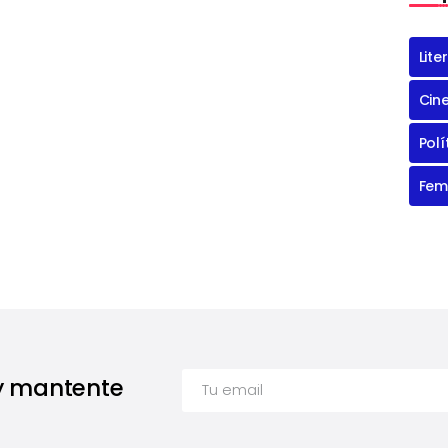
Lite
Cin
Polí
Fem
 y mantente