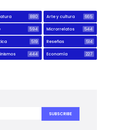
ratura
880
Arte y cultura
665
e
594
Microrrelatos
544
tica
519
Reseñas
514
inismos
444
Economía
227