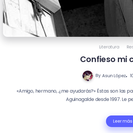
Literatura
Re
Confieso mi 
By
Asun López
1
«Amigo, hermano, ¿me ayudarás?» Éstas son las pa
Aguinagalde desde 1997. Le per
Leer más