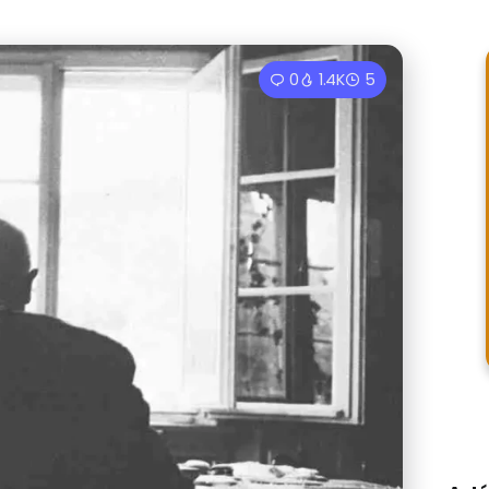
0
1.4K
5