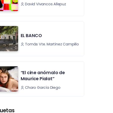
David Vivancos Allepuz
EL BANCO
Tomás Vte. Martínez Campillo
“El cine anómalo de
Maurice Pialat”
Charo García Diego
quetas