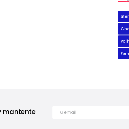
Lite
Cin
Polí
Fem
 y mantente