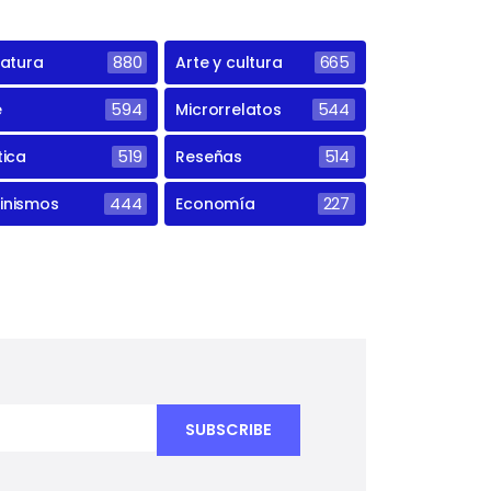
ratura
880
Arte y cultura
665
e
594
Microrrelatos
544
tica
519
Reseñas
514
inismos
444
Economía
227