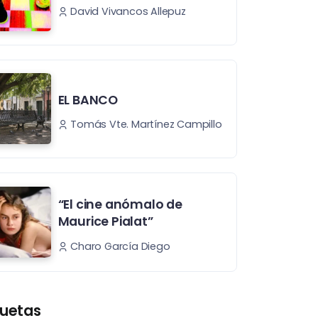
David Vivancos Allepuz
EL BANCO
Tomás Vte. Martínez Campillo
“El cine anómalo de
Maurice Pialat”
Charo García Diego
quetas