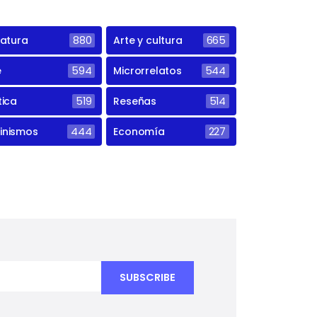
ratura
880
Arte y cultura
665
e
594
Microrrelatos
544
tica
519
Reseñas
514
inismos
444
Economía
227