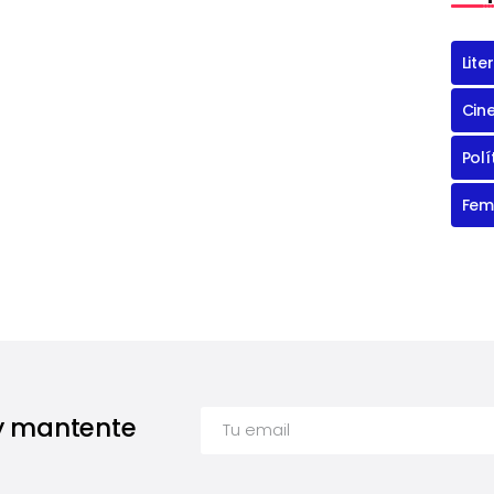
Lite
Cin
Polí
Fem
 y mantente