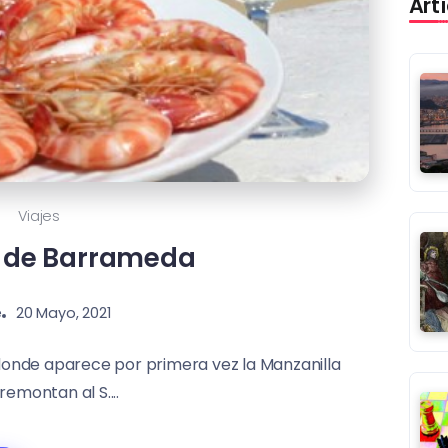
Art
Viajes
r de Barrameda
é
20 Mayo, 2021
s donde aparece por primera vez la Manzanilla
remontan al S....