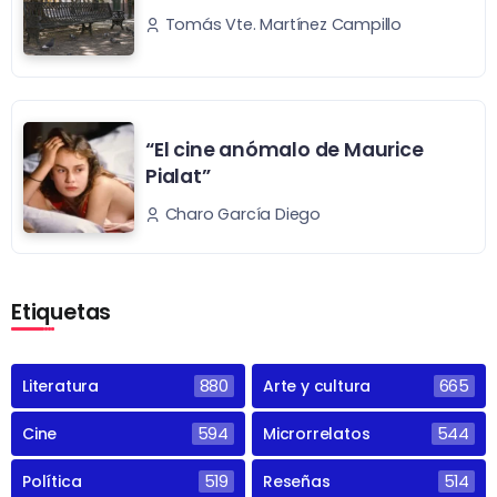
Tomás Vte. Martínez Campillo
“El cine anómalo de Maurice
Pialat”
Charo García Diego
Etiquetas
Literatura
880
Arte y cultura
665
Cine
594
Microrrelatos
544
Política
519
Reseñas
514