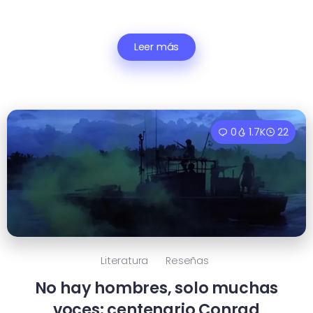
Leer más
0
1.7K
22
Literatura
Reseñas
No hay hombres, solo muchas
voces: centenario Conrad