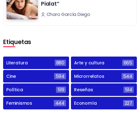
Pialat”
Charo García Diego
Etiquetas
Literatura
880
Arte y cultura
665
Cine
594
Microrrelatos
544
Política
519
Reseñas
514
Feminismos
444
Economía
227