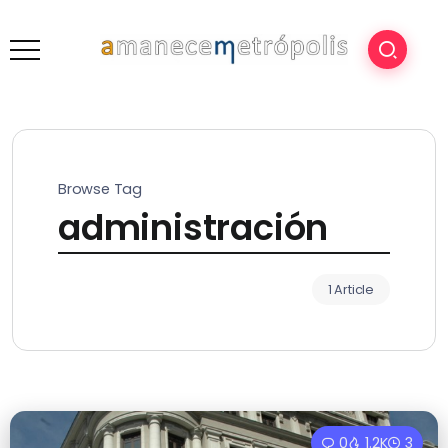
Browse Tag
administración
1 Article
0
1.2K
3