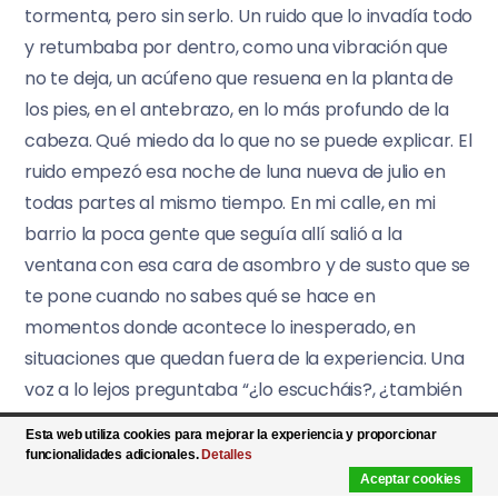
tormenta, pero sin serlo. Un ruido que lo invadía todo
y retumbaba por dentro, como una vibración que
no te deja, un acúfeno que resuena en la planta de
los pies, en el antebrazo, en lo más profundo de la
cabeza. Qué miedo da lo que no se puede explicar. El
ruido empezó esa noche de luna nueva de julio en
todas partes al mismo tiempo. En mi calle, en mi
barrio la poca gente que seguía allí salió a la
ventana con esa cara de asombro y de susto que se
te pone cuando no sabes qué se hace en
momentos donde acontece lo inesperado, en
situaciones que quedan fuera de la experiencia. Una
voz a lo lejos preguntaba “¿lo escucháis?, ¿también
lo escucháis?”, voces indistintas replicaron “síes” o
Esta web utiliza cookies para mejorar la experiencia y proporcionar
“claro, gilipollas” o “me está dando una ataque de
funcionalidades adicionales.
Detalles
ansiedad”…
Aceptar cookies