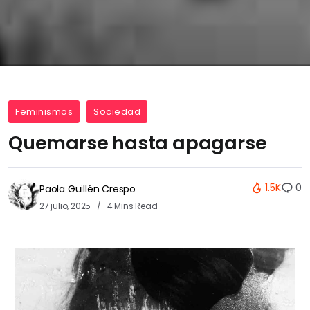
Feminismos
Sociedad
Quemarse hasta apagarse
1.5K
0
Paola Guillén Crespo
27 julio, 2025
4 Mins Read