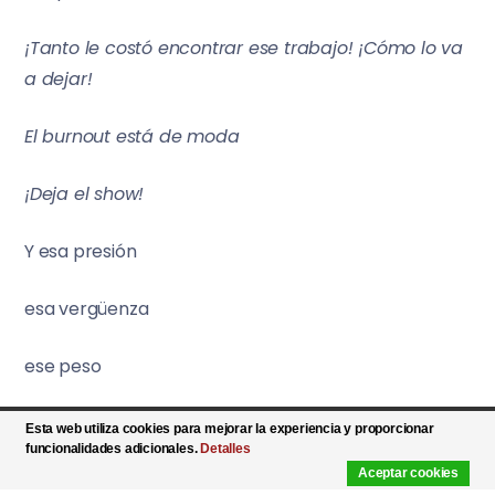
¡Tanto le costó encontrar ese trabajo! ¡Cómo lo va
a dejar!
El burnout está de moda
¡Deja el show!
Y esa presión
esa vergüenza
ese peso
te aplasta un poco más
Esta web utiliza cookies para mejorar la experiencia y proporcionar
funcionalidades adicionales.
Detalles
Aceptar cookies
cada vez que intentas levantarte