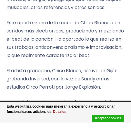
musicales, otras referencias y otros sonidos.
Este aporte viene de la mano de Chico Blanco, con
sonidos más electrónicos, produciendo y mezclando
el beat de la canción. Ha aportado lo que realiza en
sus trabajos, anticonvencionalismo e improvisación,
lo que realmente caracteriza al beat.
El artista granadino, Chico Blanco, estuvo en Gijón
grabando Inverted, con la voz de Sandy en los
estudios Circo Perroti por Jorge Explosión.
Esta colaboración con Chico Blanco, surge de la
Esta web utiliza cookies para mejorar la experiencia y proporcionar
unión laboral con Javier de Torres, Francis, que es el
funcionalidades adicionales.
Detalles
abogado del cantante de Granada, una
Aceptar cookies
participación que ha sido un trueque, como a la