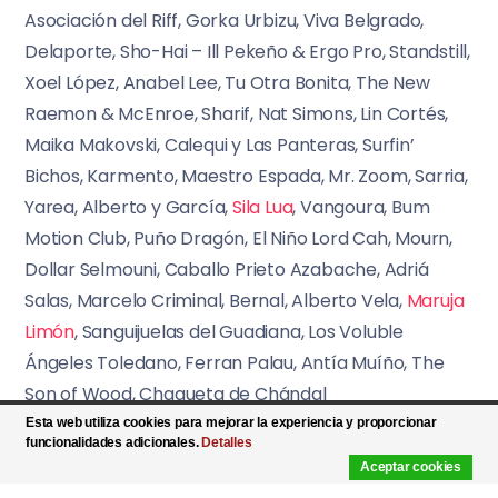
Asociación del Riff, Gorka Urbizu, Viva Belgrado,
Delaporte, Sho-Hai – Ill Pekeño & Ergo Pro, Standstill,
Xoel López, Anabel Lee, Tu Otra Bonita, The New
Raemon & McEnroe, Sharif, Nat Simons, Lin Cortés,
Maika Makovski, Calequi y Las Panteras, Surfin’
Bichos, Karmento, Maestro Espada, Mr. Zoom, Sarria,
Yarea, Alberto y García,
Sila Lua
, Vangoura, Bum
Motion Club, Puño Dragón, El Niño Lord Cah, Mourn,
Dollar Selmouni, Caballo Prieto Azabache, Adriá
Salas, Marcelo Criminal, Bernal, Alberto Vela,
Maruja
Limón
, Sanguijuelas del Guadiana, Los Voluble
Ángeles Toledano, Ferran Palau, Antía Muíño, The
Son of Wood, Chaqueta de Chándal
Esta web utiliza cookies para mejorar la experiencia y proporcionar
funcionalidades adicionales.
Detalles
Aceptar cookies