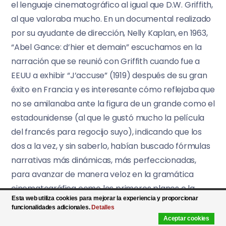
el lenguaje cinematográfico al igual que D.W. Griffith,
al que valoraba mucho. En un documental realizado
por su ayudante de dirección, Nelly Kaplan, en 1963,
“Abel Gance: d’hier et demain” escuchamos en la
narración que se reunió con Griffith cuando fue a
EEUU a exhibir “J’accuse” (1919) después de su gran
éxito en Francia y es interesante cómo reflejaba que
no se amilanaba ante la figura de un grande como el
estadounidense (al que le gustó mucho la película
del francés para regocijo suyo), indicando que los
dos a la vez, y sin saberlo, habían buscado fórmulas
narrativas más dinámicas, más perfeccionadas,
para avanzar de manera veloz en la gramática
cinematográfica como los primeros planos o la
Esta web utiliza cookies para mejorar la experiencia y proporcionar
plataforma rodante, que sería una primitiva
Dolly.
funcionalidades adicionales.
Detalles
Aceptar cookies