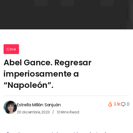
Cine
Abel Gance. Regresar
imperiosamente a
“Napoleón”.
3.1K
0
Estrella Millán Sanjuán
20 diciembre, 2023
12 Mins Read