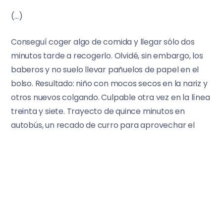
(…)
Conseguí coger algo de comida y llegar sólo dos
minutos tarde a recogerlo. Olvidé, sin embargo, los
baberos y no suelo llevar pañuelos de papel en el
bolso. Resultado: niño con mocos secos en la nariz y
otros nuevos colgando. Culpable otra vez en la línea
treinta y siete. Trayecto de quince minutos en
autobús, un recado de curro para aprovechar el
viaje y ya estamos en nuestra clase de gimnasia de
postparto –ya podría hacer actividad física
“normal”, pero en “lo normal” no admiten niñxs–. Una
hora en la que una hace lo que puede para volver a
tener un cuerpo parecido al de antes. Y no sólo por
fuera, que también, no os voy a mentir; sino, y sobre