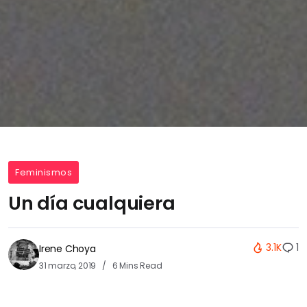
Feminismos
Un día cualquiera
3.1K
1
Irene Choya
31 marzo, 2019
6 Mins Read