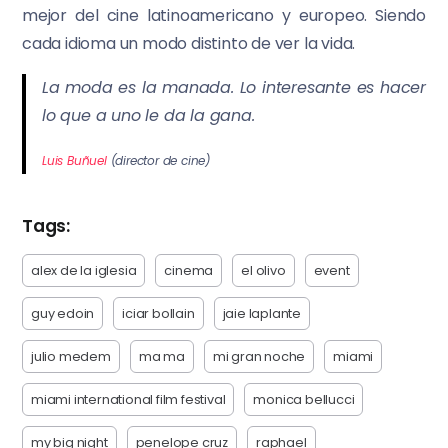
mejor del cine latinoamericano y europeo. Siendo
cada idioma un modo distinto de ver la vida.
La moda es la manada. Lo interesante es hacer
lo que a uno le da la gana.
Luis Buñuel
(director de cine)
Tags:
alex de la iglesia
cinema
el olivo
event
guy edoin
iciar bollain
jaie laplante
julio medem
ma ma
mi gran noche
miami
miami international film festival
monica bellucci
my big night
penelope cruz
raphael