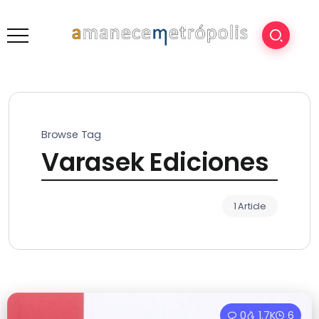
Browse Tag
Varasek Ediciones
1 Article
0
1.7K
6