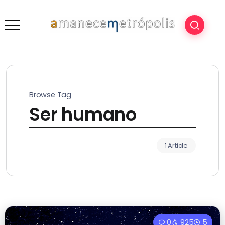
Browse Tag
Ser humano
1 Article
0
925
5