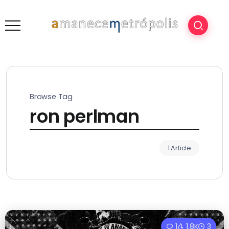
Browse Tag
ron perlman
1 Article
1
1.8K
3