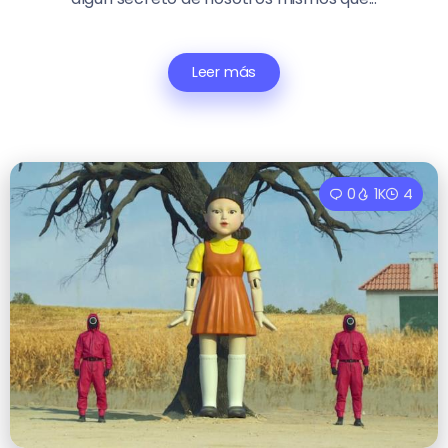
Leer más
0
1K
4