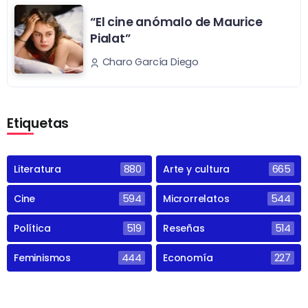
“El cine anómalo de Maurice
Pialat”
Charo García Diego
Etiquetas
Literatura
880
Arte y cultura
665
Cine
594
Microrrelatos
544
Política
519
Reseñas
514
Feminismos
444
Economía
227