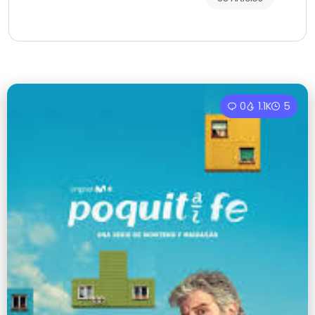
0
1.1K
5