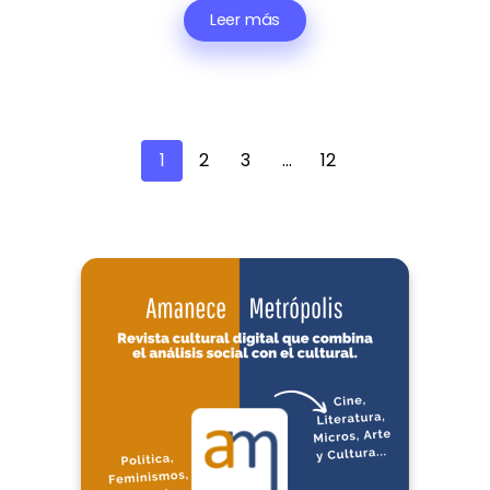
Leer más
1
2
3
…
12